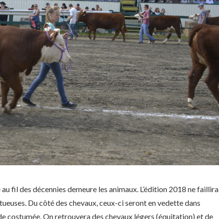
au fil des décennies demeure les animaux. L’édition 2018 ne faillira
stueuses. Du côté des chevaux, ceux-ci seront en vedette dans
parade costumée. On retrouvera des chevaux légers (équitation) et de