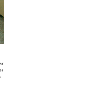
our
es
s