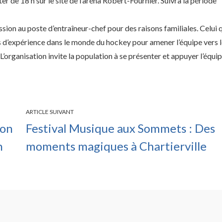
r de 18 h sur le site de l’aréna Robert-Fournier. Suivra la période
on au poste d’entraîneur-chef pour des raisons familiales. Celui 
s d’expérience dans le monde du hockey pour amener l’équipe vers 
’organisation invite la population à se présenter et appuyer l’équi
ARTICLE SUIVANT
ton
Festival Musique aux Sommets : Des
n
moments magiques à Chartierville