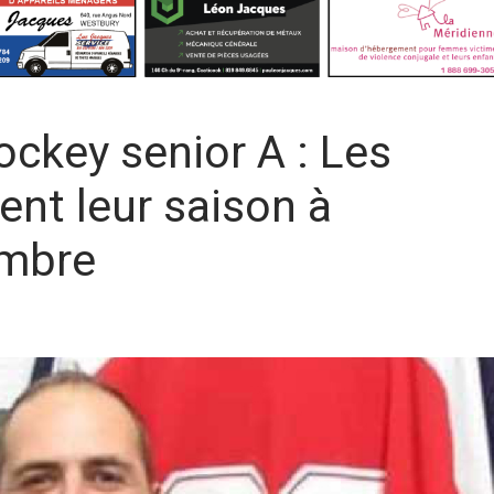
ockey senior A : Les
nt leur saison à
embre