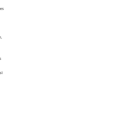
Ces
e,
s
si