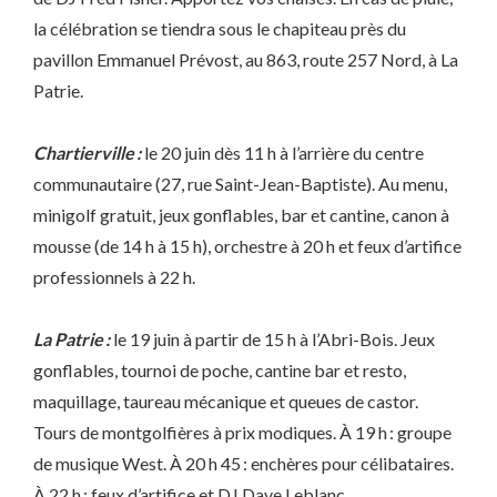
la célébration se tiendra sous le chapiteau près du
pavillon Emmanuel Prévost, au 863, route 257 Nord, à La
Patrie.
Chartierville :
le 20 juin dès 11 h à l’arrière du centre
communautaire (27, rue Saint-Jean-Baptiste). Au menu,
minigolf gratuit, jeux gonflables, bar et cantine, canon à
mousse (de 14 h à 15 h), orchestre à 20 h et feux d’artifice
professionnels à 22 h.
La Patrie :
le 19 juin à partir de 15 h à l’Abri-Bois. Jeux
gonflables, tournoi de poche, cantine bar et resto,
maquillage, taureau mécanique et queues de castor.
Tours de montgolfières à prix modiques. À 19 h : groupe
de musique West. À 20 h 45 : enchères pour célibataires.
À 22 h : feux d’artifice et DJ Dave Leblanc.