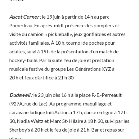
Ascot Corner :
le 19 juin à partir de 14 h au parc
Pomerleau. En après-midi, présence des pompiers et
visite du camion, « pickleball », jeux gonflables et autres
activités familiales. À 18 h, tournoi de poches pour
adultes, suivi à 19 h de la présentation d’un match de
hockey-balle. Par la suite, feu de joie et prestation
musicale festive du groupe Les Générations XYZ à
20 h et feux d’artifice à 21 h 30.
Dudswell :
le 23 juin dès 16 h à la place P.-E.-Perreault
(927A, rue du Lac). Au programme, maquillage et
caravane ludique InitiAction à 17 h, danse en ligne à 17 h
30, Nadia Waltz et Marc St-Hilaire à 18 h 30, suivi par les
Sherboy’s à 20 h et le feu de joie à 21 h. Bar et repas sur
place.