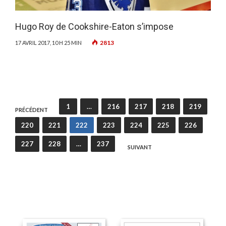
Hugo Roy de Cookshire-Eaton s’impose
2813
17 AVRIL 2017, 10 H 25 MIN
Pagination
1
…
216
217
218
219
PRÉCÉDENT
des
220
221
222
223
224
225
226
publications
227
228
…
237
SUIVANT