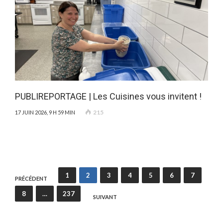
PUBLIREPORTAGE | Les Cuisines vous invitent !
215
17 JUIN 2026, 9 H 59 MIN
Pagination
1
2
3
4
5
6
7
PRÉCÉDENT
des
8
…
237
SUIVANT
publications