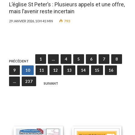
L’église St Peter’s : Plusieurs appels et une offre,
mais l’avenir reste incertain
793
29 JANVIER 2026, 10 H 41 MIN
Pagination
1
…
4
5
6
7
8
PRÉCÉDENT
des
9
10
11
12
13
14
15
16
publications
…
237
SUIVANT